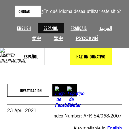
Saltar
al
¿En qué idioma desea utilizar este sitio?
CERRAR
contenido
ENGLISH
ESPAÑOL
FRANÇAIS
العربية
简中
繁中
РУССКИЙ
ESPAÑOL
HAZ UN DONATIVO
INVESTIGACIÓN
23 April 2021
Index Number: AFR 54/068/2007
Also available in
English