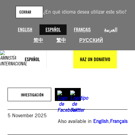
Saltar
al
¿En qué idioma desea utilizar este sitio?
CERRAR
contenido
ENGLISH
ESPAÑOL
FRANÇAIS
العربية
简中
繁中
РУССКИЙ
ESPAÑOL
HAZ UN DONATIVO
INVESTIGACIÓN
5 November 2025
Also available in
English
,
Français