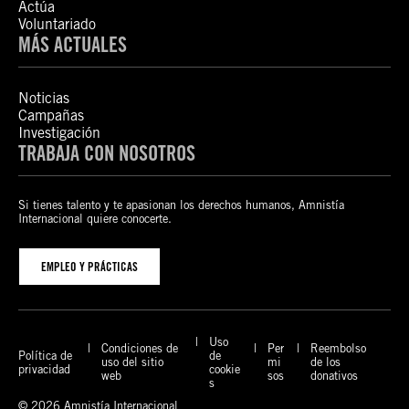
Actúa
Voluntariado
MÁS ACTUALES
Noticias
Campañas
Investigación
TRABAJA CON NOSOTROS
Si tienes talento y te apasionan los derechos humanos, Amnistía
Internacional quiere conocerte.
EMPLEO Y PRÁCTICAS
Uso
Condiciones de
Per
Reembolso
Política de
de
uso del sitio
mi
de los
privacidad
cookie
web
sos
donativos
s
© 2026 Amnistía Internacional