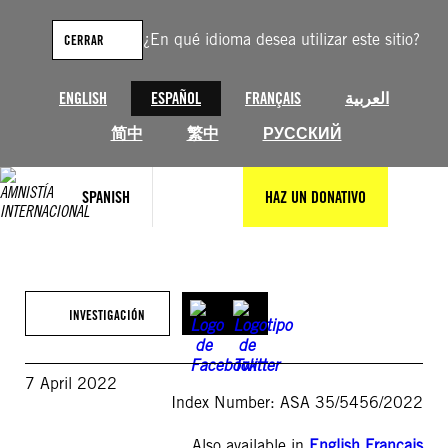
Saltar
al
¿En qué idioma desea utilizar este sitio?
CERRAR
contenido
ENGLISH
ESPAÑOL
FRANÇAIS
العربية
简中
繁中
РУССКИЙ
SPANISH
HAZ UN DONATIVO
INVESTIGACIÓN
7 April 2022
Index Number: ASA 35/5456/2022
Also available in
English
,
Français