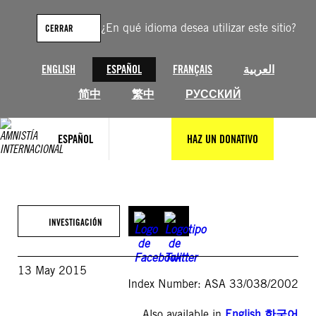
Saltar
al
¿En qué idioma desea utilizar este sitio?
CERRAR
contenido
ENGLISH
ESPAÑOL
FRANÇAIS
العربية
简中
繁中
РУССКИЙ
ESPAÑOL
HAZ UN DONATIVO
INVESTIGACIÓN
13 May 2015
Index Number: ASA 33/038/2002
Also available in
English
,
한국어