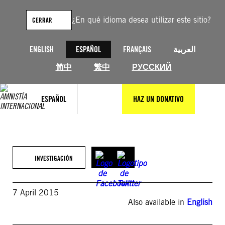
Saltar
al
¿En qué idioma desea utilizar este sitio?
CERRAR
contenido
ENGLISH
ESPAÑOL
FRANÇAIS
العربية
简中
繁中
РУССКИЙ
ESPAÑOL
HAZ UN DONATIVO
INVESTIGACIÓN
7 April 2015
Also available in
English