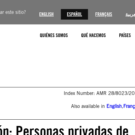
r este sitio?
ENGLISH
ESPAÑOL
FRANÇAIS
عربية
QUIÉNES SOMOS
QUÉ HACEMOS
PAÍSES
Index Number: AMR 28/8023/2
Also available in
English
,
Franç
ón: Personas privadas de