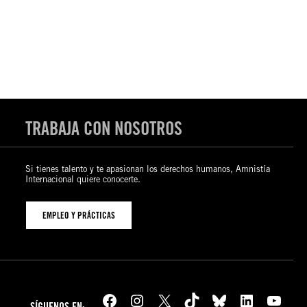
TRABAJA CON NOSOTROS
Si tienes talento y te apasionan los derechos humanos, Amnistía
Internacional quiere conocerte.
EMPLEO Y PRÁCTICAS
Facebook
Instagram
X
TikTok
Bluesky
LinkedIn
YouTube
SÍGUENOS EN: