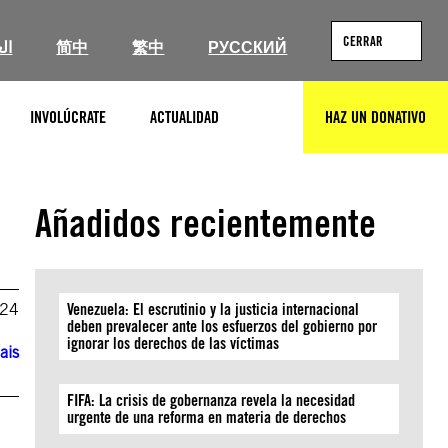
CERRAR
ال
简中
繁中
РУССКИЙ
INVOLÚCRATE
ACTUALIDAD
HAZ UN DONATIVO
BUSCAR
Añadidos recientemente
024
Venezuela: El escrutinio y la justicia internacional
deben prevalecer ante los esfuerzos del gobierno por
ignorar los derechos de las víctimas
ais
FIFA: La crisis de gobernanza revela la necesidad
urgente de una reforma en materia de derechos