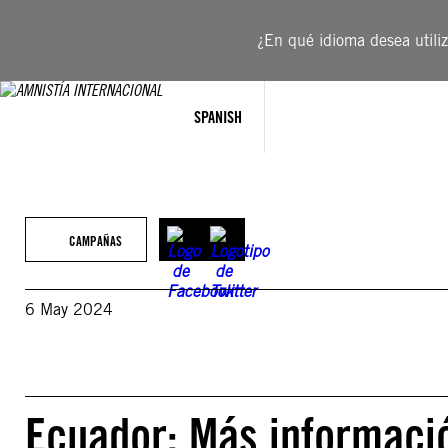
Saltar
al
¿En qué idioma desea utiliza
contenido
SPANISH
CAMPAÑAS
6 May 2024
Ecuador: Más informaci