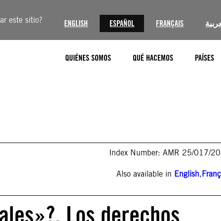
r este sitio?
ENGLISH
ESPAÑOL
FRANÇAIS
عربية
QUIÉNES SOMOS
QUÉ HACEMOS
PAÍSES
Index Number: AMR 25/017/2
Also available in
English
,
Franç
ales»?. Los derechos