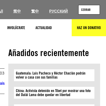
CERRAR
ال
简中
繁中
РУССКИЙ
INVOLÚCRATE
ACTUALIDAD
HAZ UN DONATIVO
BUSCAR
Añadidos recientemente
003
Guatemala: Luis Pacheco y Héctor Chaclán podrán
volver a casa con sus familias
ais
China: Activista detenido en Tíbet por mostrar una foto
del Dalái Lama debe quedar en libertad