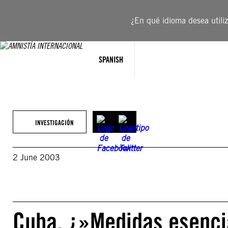
Saltar
al
¿En qué idioma desea utiliza
contenido
SPANISH
INVESTIGACIÓN
2 June 2003
Cuba. ¿»Medidas esenci