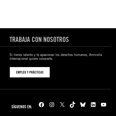
TRABAJA CON NOSOTROS
Si tienes talento y te apasionan los derechos humanos, Amnistía
Internacional quiere conocerte.
EMPLEO Y PRÁCTICAS
Facebook
Instagram
X
TikTok
Bluesky
LinkedIn
YouTube
SÍGUENOS EN: