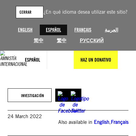
Saltar
al
¿En qué idioma desea utilizar este sitio?
CERRAR
contenido
ENGLISH
ESPAÑOL
FRANÇAIS
العربية
简中
繁中
РУССКИЙ
ESPAÑOL
HAZ UN DONATIVO
INVESTIGACIÓN
24 March 2022
Also available in
English
,
Français