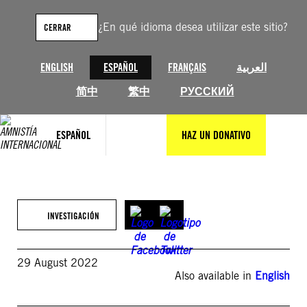
Saltar
al
¿En qué idioma desea utilizar este sitio?
CERRAR
contenido
ENGLISH
ESPAÑOL
FRANÇAIS
العربية
简中
繁中
РУССКИЙ
ESPAÑOL
HAZ UN DONATIVO
INVESTIGACIÓN
29 August 2022
Also available in
English