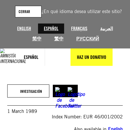
Saltar
al
¿En qué idioma desea utilizar este sitio?
CERRAR
contenido
ENGLISH
ESPAÑOL
FRANÇAIS
العربية
简中
繁中
РУССКИЙ
ESPAÑOL
HAZ UN DONATIVO
INVESTIGACIÓN
1 March 1989
Index Number: EUR 46/001/2002
Also available in
English