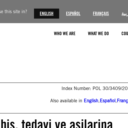
 this site in?
ENGLISH
ESPAÑOL
FRANÇAIS
بية
WHO WE ARE
WHAT WE DO
COU
Index Number: POL 30/3409/2
Also available in
English
,
Español
,
Franç
şhis, tedavi ve aşilarina