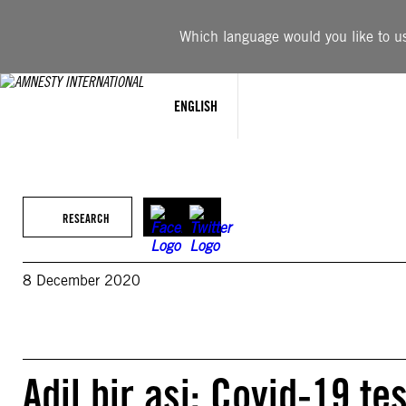
Skip
to
Which language would you like to use
content
ENGLISH
RESEARCH
8 December 2020
Adil bir aşi: Covid-19 te