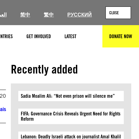
CLOSE
العر
简中
繁中
РУССКИЙ
NTRIES
GET INVOLVED
LATEST
DONATE NOW
SEARCH
Recently added
020
Sadia Moalim Ali: “Not even prison will silence me”
ais
FIFA: Governance Crisis Reveals Urgent Need for Rights
Reform
Lebanon: Deadly Israeli attack on journalist Amal Khalil