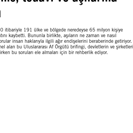
a
20 itibariyle 191 ülke ve bölgede neredeyse 65 milyon kişiye
nı kaybetti. Bununla birlikte, aşıların ne zaman ve nasıl
ular insan haklarıyla ilgili ağır endişelerini beraberinde getiriyor.
el alan bu Uluslararası Af Örgütü brifingi, devletlerin ve şirketler
rken bu soruları ele almaları için bir rehberlik ediyor.