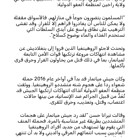
ولاية راخين لمنظمة العفو الدولية:
“المسلمون يتضورون جوعاً في منازلهم. فالأسواق مقفلة
ولا يمكن للناس أن يغادروا قراهم إلا للفرار. وقد تفشى
الترهيب على نطاق واسع على أيدي السلطات التي
تستخدم الغذاء والماء بوضوح كسلاح”.
وتحدث لاجئو الروهينغيا الذين فروا إلى بنغلاديش عن
مشاهدة انتهاكات مروعة ترتكبها قوات الأمن التابعة
لميانمار، بما في ذلك قتل من يحاولون الفرار وحرق قرى
بأكملها.
وكان جيش ميانمار قد بدأ في أواخر عام 2016 حملة
شعواء رداً على هجوم شنه متشددو الروهينغيا. ووثقت
منظمة العفو الدولية آنذاك انتهاكات ارتكبها الجيش قد
تُعَدُّ من قبيل الجرائم ضد الإنسانية، من بينها حالات
اغتصاب، وقتل، وتعذيب، وحرق للقرى.
وقالت تيرانا حسن “لقد رد جيش ميانمار على هجمات
المتشددين بطريقة غير متناسبة بالمرة. فحملة العنف
التي يقوم بها تستهدف من جديد أفراد الروهينغيا
العاديين بسبب انتمائهم العرقي والديني ولا بد أن تنتهي