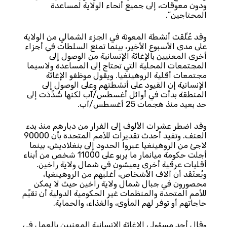
ودون معوقات، إلى جميع أنحاء الولاية لمساعدة
المحتاجين”.
وقد عُلِّقَت أنشطة المعونة في الجزء الشمالي من الولاية
على مدى الأسبوع الأخير، بينما تمنع السلطات في أجزاء
أخرى المعنيين بالإغاثة الإنسانية من الوصول إلى
المجتمعات المحلية التي تحتاج إلى المساعدة ولاسيما
مجتمعات أقلية الروهينغيا. ويقول موظفو الإغاثة
الإنسانية إن القيود على أنشطتهم وعلى الوصول إلى
المنطقة بدأت في أوائل أغسطس/آب لكنها شُدِّدَت إلى
حد بعيد منذ هجمات 25 أغسطس/آب.
وقد اضطر عشرات الألوف إلى الفرار من ديارهم منذ بدء
العنف. وتفيد أحدث تقديرات للأمم المتحدة بأن 90000
لاجئ من الروهينغيا عبروا الحدود إلى بنغلاديش، بينما
أجلت حكومة ميانمار ما يربو على 11000 شخص من أبناء
أقليات عرقية أخرى يعيشون في شمال ولاية راخين.
ويُعتَقَد أن آلاف الأشخاص، أغلبهم من الروهينغيا،
محصورون في جبال شمال ولاية راخين حيث لا يمكن
للأمم المتحدة والمنظمات غير الحكومية الدولية أن تقيِّم
حاجاتهم أو توفر لهم المأوى، والغذاء، والحماية.
وقال أحد مسؤولي الإغاثة الإنسانية المعنيين بالعمل في