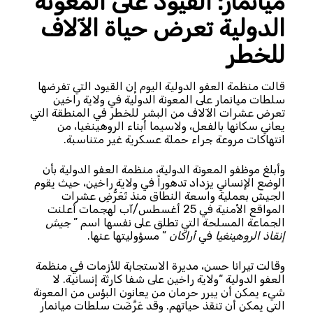
ميانمار: القيود على المعونة
الدولية تعرض حياة الآلاف
للخطر
قالت منظمة العفو الدولية اليوم إن القيود التي تفرضها
سلطات ميانمار على المعونة الدولية في ولاية راخين
تعرض عشرات الآلاف من البشر للخطر في المنطقة التي
يعاني سكانها بالفعل، ولاسيما أبناء الروهينغيا، من
انتهاكات مروعة جراء حملة عسكرية غير متناسبة.
وأبلغ موظفو المعونة الدولية، منظمة العفو الدولية بأن
الوضع الإنساني يزداد تدهوراً في ولاية راخين، حيث يقوم
الجيش بعملية واسعة النطاق منذ تَعَرُّضِ عشرات
المواقع الأمنية في 25 أغسطس/آب لهجمات أعلنت
الجماعة المسلحة التي تطلق على نفسها اسم ”
جيش
إنقاذ الروهينغيا
في
أراكان
” مسؤوليتها عنها.
وقالت تيرانا حسن، مديرة الاستجابة للأزمات في منظمة
العفو الدولية “ولاية راخين على شفا كارثة إنسانية. لا
شيء يمكن أن يبرر حرمان من يعانون البؤس من المعونة
التي يمكن أن تنقذ حياتهم. وقد عَرَّضَت سلطات ميانمار