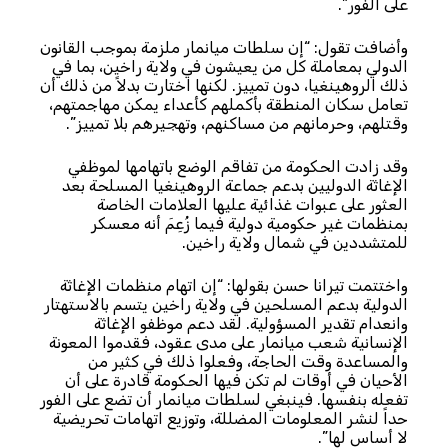
على الفور”.
وأضافت تقول: “إن سلطات ميانمار ملزمة بموجب القانون
الدولي بمعاملة كل من يعيشون في ولاية راخين، بما في
ذلك الروهينغيا، دون تمييز. لكنها اختارت بدلاً من ذلك أن
تعامل سكان المنطقة بأكملهم كأعداء يمكن مهاجمتهم،
وقتلهم، وحرمانهم من مساكنهم، وتهجيرهم بلا تمييز”.
وقد زادت الحكومة من تفاقم الوضع باتهامها لموظفي
الإغاثة الدوليين بدعم جماعة الروهينغيا المسلحة بعد
العثور على عبوات غذائية عليها العلامات الخاصة
بمنظمات غير حكومية دولية فيما زُعِمَ أنه معسكر
للمتشددين في شمال ولاية راخين.
واختتمت تيرانا حسن بقولها: “إن اتهام منظمات الإغاثة
الدولية بدعم المسلحين في ولاية راخين يتسم بالاستهتار
وانعدام تقدير المسؤولية. لقد دعم موظفو الإغاثة
الإنسانية شعب ميانمار على مدى عقود، فقدموا المعونة
والمساعدة وقت الحاجة، وفعلوا ذلك في كثير من
الأحيان في أوقات لم تكن فيها الحكومة قادرة على أن
تفعله بنفسها. فينبغي لسلطات ميانمار أن تضع على الفور
حداً لنشر المعلومات المضللة، وتوزيع اتهامات تحريضية
لا أساس لها”.