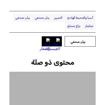
آسيا والمحيط الهادئ
التمييز
بيان صحفي
بيان صحفي
ميانمار
نزاع مسلح
بيان صحفي
محتوى ذو صلة