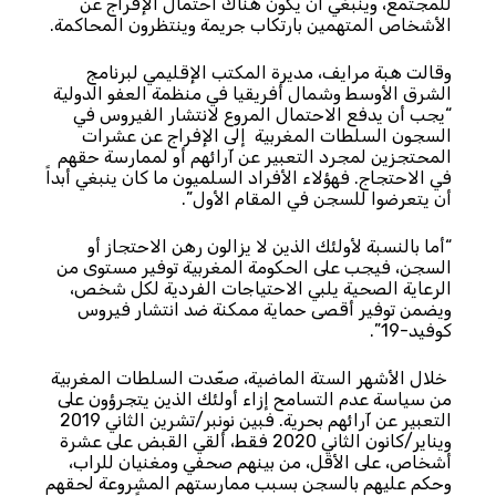
للمجتمع، وينبغي أن يكون هناك احتمال الإفراج عن
الأشخاص المتهمين بارتكاب جريمة وينتظرون المحاكمة.
وقالت هبة مرايف، مديرة المكتب الإقليمي لبرنامج
الشرق الأوسط وشمال أفريقيا في منظمة العفو الدولية
“يجب أن يدفع الاحتمال المروع لانتشار الفيروس في
السجون السلطات المغربية إلى الإفراج عن عشرات
المحتجزين لمجرد التعبير عن آرائهم أو لممارسة حقهم
في الاحتجاج. فهؤلاء الأفراد السلميون ما كان ينبغي أبداً
أن يتعرضوا للسجن في المقام الأول”.
“أما بالنسبة لأولئك الذين لا يزالون رهن الاحتجاز أو
السجن، فيجب على الحكومة المغربية توفير مستوى من
الرعاية الصحية يلبي الاحتياجات الفردية لكل شخص،
ويضمن توفير أقصى حماية ممكنة ضد انتشار فيروس
كوفيد-19”.
خلال الأشهر الستة الماضية، صعّدت السلطات المغربية
من سياسة عدم التسامح إزاء أولئك الذين يتجرؤون على
التعبير عن آرائهم بحرية. فبين نونبر/تشرين الثاني 2019
ويناير/كانون الثاني 2020 فقط، ألقي القبض على عشرة
أشخاص، على الأقل، من بينهم صحفي ومغنيان للراب،
وحكم عليهم بالسجن بسبب ممارستهم المشروعة لحقهم