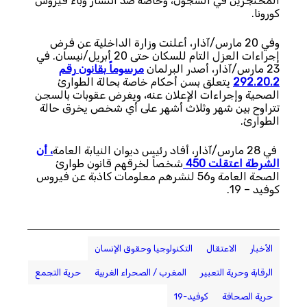
المحتجزين في السجون، وخاصة ضد انتشار وباء فيروس
كورونا.
وفي 20 مارس/آذار، أعلنت وزارة الداخلية عن فرض
إجراءات العزل التام للسكان حتى 20 أبريل/نيسان. في
23 مارس/آذار، أصدر البرلمان
مرسوماً بقانون رقم
292.20.2
يتعلق بسن أحكام خاصة بحالة الطوارئ
الصحية وإجراءات الإعلان عنه، ويفرض عقوبات بالسجن
تتراوح بين شهر وثلاث أشهر على أي شخص يخرق حالة
الطوارئ.
في 28 مارس/آذار، أفاد رئيس ديوان النيابة العامة
، أن
الشرطة اعتقلت 450
شخصاً لخرقهم قانون طوارئ
الصحة العامة و56 لنشرهم معلومات كاذبة عن فيروس
كوفيد – 19.
الأخبار
الاعتقال
التكنولوجيا وحقوق الإنسان
الرقابة وحرية التعبير
المغرب / الصحراء الغربية
حرية التجمع
حرية الصحافة
كوفيد-19