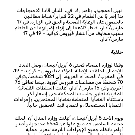
نبيل أحمجيق، وناصر زفزافي، اللذان قادا الاحتجاجات،
بدآ إضرابًا عن الطعام في 22 فبراير/شباط مطالبين
بالحصول على الرعاية الصحية والحق في الزيارة. في 17
مارس/آذار، اضطر كلاهما إلى إنهاء إضرابهما عن الطعام
بسبب مخاوف من انتشار فيروس كوفيد – 19 في 17
مارس/آذار.
خلفية
وفقًا لوزارة الصحة، فحتى 6 أبريل/نيسان، وصل العدد
الإجمالي لحالات الإصابة المؤكدة بفيروس – كوفيد – 19،
في المغرب/ الصحراء الغربية، إلى 1021
شخصاً،
وتوفي
70 شخصًا من مضاعفات فيروس كورونا، بينما تعافى 76
آخرين. وفي 16 مارس/ آذار، أعلنت السلطات القضائية
المغربية تعليق جلسات المحكمة حتى إشعار آخر
باستثناء القضايا المتعلقة بقضايا المحتجزين، وإجراءات
القضايا المستعجلة، والقضايا قيد التحقيق حالياً.
ويوم الأحد 5 أبريل/نيسان، أعلنت وزارة العدل أن الملك
محمد السادس قد منح عفواً عن 5654 محتجزاً، وأصدر
أوامر باتخاذ جميع الإجراءات اللازمة لتعزيز حماية