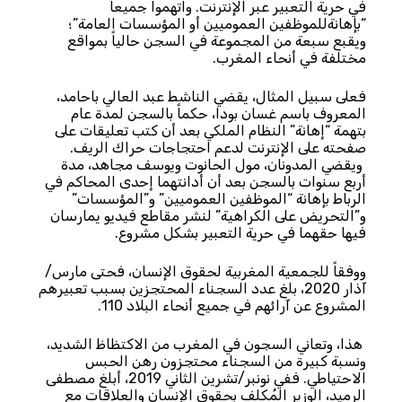
في حرية التعبير عبر الإنترنت. واتهموا جميعاً
“بإهانةللموظفين العموميين أو المؤسسات العامة”؛
ويقبع سبعة من المجموعة في السجن حالياً بمواقع
مختلفة في أنحاء المغرب.
فعلى سبيل المثال، يقضي الناشط عبد العالي باحامد،
المعروف باسم غسان بودا، حكماً بالسجن لمدة عام
بتهمة “إهانة” النظام الملكي بعد أن كتب تعليقات على
صفحته على الإنترنت لدعم احتجاجات حراك الريف.
ويقضي المدونان، مول الحانوت ويوسف مجاهد، مدة
أربع سنوات بالسجن بعد أن أدانتهما إحدى المحاكم في
الرباط بإهانة “الموظفين العموميين” و”المؤسسات”
و”التحريض على الكراهية” لنشر مقاطع فيديو يمارسان
فيها حقهما في حرية التعبير بشكل مشروع.
ووفقاً للجمعية المغربية لحقوق الإنسان، فحتى مارس/
آذار 2020، بلغ عدد السجناء المحتجزين بسبب تعبيرهم
المشروع عن آرائهم في جميع أنحاء البلاد 110.
هذا، وتعاني السجون في المغرب من الاكتظاظ الشديد،
ونسبة كبيرة من السجناء محتجزون رهن الحبس
الاحتياطي. ففي نونبر/تشرين الثاني 2019، أبلغ مصطفى
الرميد، الوزير المُكلف بحقوق الإنسان والعلاقات مع