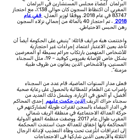
البرلمان أعضاءَ مجلس المستشارين في البرلمان
المغربي أن اكتظاظ السجون كان حوالي 138٪، مع احتجاز
83747 في عام 2018. ووفقًا لوزير العدل،
ففي عام
2018
، تم احتجاز 40 بالمائة من إجمالي نزلاء السجون
رهن الحبس الاحتياطي.
واختتمت هبة مرايف قائلة: “ينبغي على الحكومة أيضاً أن
تأخذ بعين الاعتبار اعتماد إجراءات غير احتجازية
للأشخاص المتهمين بارتكاب جرائم بسيطة أو المعرضين
بشكل خاص للإصابة بفيروس كوفيد – 19، مثل السجناء
المسنين، والأشخاص الذين يعانون من ظروف طبية
مزمنة”.
فعلى مدار السنوات الماضية، قام عدد من السجناء
بإضراب عن الطعام للمطالبة بالحصول على رعاية صحية
أفضل، أو الحق في الزيارة. ويشمل ذلك العديد من
سجناء حراك الريف
الذين حكمت عليهم
إحدى المحاكم
في الدار البيضاء بالسجن لفترات طويلة لمشاركتهم في
حركة العدالة الاجتماعية في منطقة الريف شمالي
المغرب طوال عام 2017. ووصفت منظمة العفو الدولية
المحاكمة بأنها إخفاق للعدالة حيث استندت المحكمة
إلى اعترافات انتُزعت تحت وطأة التعذيب لإدانة الرجال
الثلاثة والأربعين الذين شاركوا في الاحتجاجات