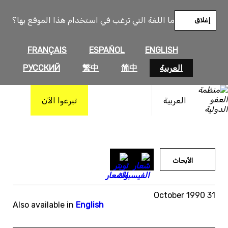
خطى
لى
ما اللغة التي ترغب في استخدام هذا الموقع بها؟
إغلاق
لمحتوى
FRANÇAIS
ESPAÑOL
ENGLISH
العربية
简中
繁中
РУССКИЙ
العربية
تبرعوا الآن
الأبحاث
31 October 1990
Also available in
English