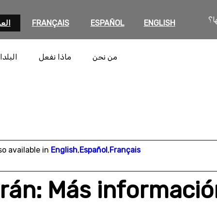
ا؟
ENGLISH
ESPAÑOL
FRANÇAIS
العر
من نحن
ماذا نفعل
البلدا
so available in
English
,
Español
,
Français
Irán: Más informaci