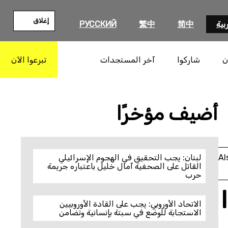
إغلاق
بية
简中
繁中
РУССКИЙ
ن
شاركوا
آخر المستجدات
تبرعوا الآن
بحث
أضيف مؤخرًا
Al
لبنان: يجب التحقيق في الهجوم الإسرائيلي
القاتل على الصحفية آمال خليل باعتباره جريمة
حرب
الاتحاد الأوروبي: يجب على القادة الأوروبيين
الاستجابة للوضع في سبتة بإنسانية وتضامن