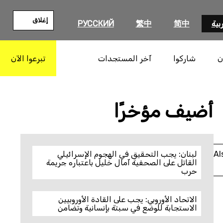
إغلاق
بية
简中
繁中
РУССКИЙ
ن
شاركوا
آخر المستجدات
تبرعوا الآن
بحث
أضيف مؤخرًا
Al
لبنان: يجب التحقيق في الهجوم الإسرائيلي
القاتل على الصحفية آمال خليل باعتباره جريمة
حرب
الاتحاد الأوروبي: يجب على القادة الأوروبيين
الاستجابة للوضع في سبتة بإنسانية وتضامن