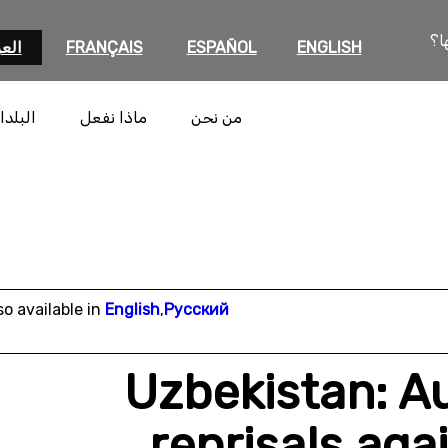
ا؟
ENGLISH
ESPAÑOL
FRANÇAIS
العر
من نحن
ماذا نفعل
البلدا
so available in
English
,
Русский
Uzbekistan: A
reprisals aga