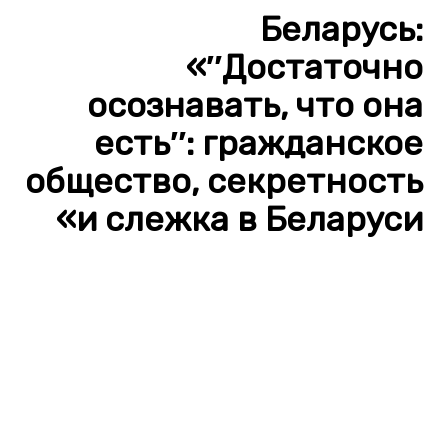
Беларусь:
«″Достаточно
осознавать, что она
есть″: гражданское
общество, секретность
и слежка в Беларуси»