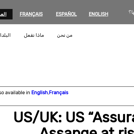
ا؟
ENGLISH
ESPAÑOL
FRANÇAIS
العر
من نحن
ماذا نفعل
البلدا
so available in
English
,
Français
US/UK: US “Assura
Assange at ris