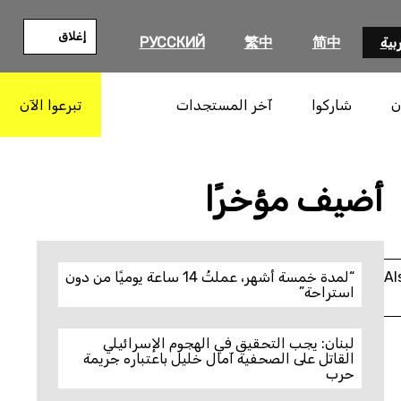
إغلاق
بية
简中
繁中
РУССКИЙ
ن
شاركوا
آخر المستجدات
تبرعوا الآن
بحث
أضيف مؤخرًا
Al
“لمدة خمسة أشهر، عملتُ 14 ساعة يوميًا من دون
استراحة”
لبنان: يجب التحقيق في الهجوم الإسرائيلي
القاتل على الصحفية آمال خليل باعتباره جريمة
حرب