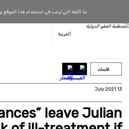
خطى
لى
ما اللغة التي ترغب في استخدام هذا الموقع به
لمحتوى
العربية
الأبحاث
13 July 2021
nces” leave Julian
k of ill-treatment if