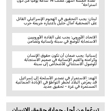
“لمدة خمسة أشهر، عملتُ 14 ساعة يوميًا من دون
استراحة”
لبنان: يجب التحقيق في الهجوم الإسرائيلي القاتل
على الصحفية آمال خليل باعتباره جريمة حرب
الاتحاد الأوروبي: يجب على القادة الأوروبيين
الاستجابة للوضع في سبتة بإنسانية وتضامن
إسبانيا: يجب ضمان أن تكون حقوق الإنسان
وكرامته والقيم الإنسانية في صميم الاستجابة
للوصول الاستثنائي للأشخاص إلى سبتة
الهند: الاستمرار في تصدير الأسلحة إلى إسرائيل
قد يعرّض البلاد لخطر التواطؤ في الإبادة الجماعية
المستمرة في غزة – تحقيق جديد
تبرعّوا من أجل حماية حقوق الإنسان