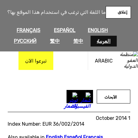
خطى
لى
ما اللغة التي ترغب في استخدام هذا الموقع بها؟
إغلاق
لمحتوى
FRANÇAIS
ESPAÑOL
ENGLISH
العربية
简中
繁中
РУССКИЙ
ARABIC
تبرعوا الآن
الأبحاث
1 October 2014
Index Number: EUR 36/002/2014
Also available in
English
,
Español
,
Français