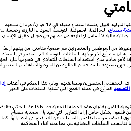
امتي
قالت صفية ريان، الباحثة المعنية بشمال إفريقيا في منظمة العفو الدولية، قبيل جلسة استماع مقبلة في 19 جوان/حزيران ستعيد
ية مصباح
، المدافعة الحقوقية التونسية السوداء البارزة، وخمسة من
ت جنائية مالية لا أساس لها نابعة من عملهم في مجال حقوق الإنسان:
ر ضد سعدية مصباح وغيرها من الموظفين والمتعاونين مع جمعية منامتي، من بينهم أربعة
إنه اتهام مروّع آخر توجّهه السلطات التونسية التي تستمر في استخدا
 إنه لأمر صادم مدى استعداد السلطات للتمادي في هجومها على الحق
وقي، فهي تستهدف المدافعين الحقوقيين السود والمناهضين للعنصرية
داف المنتقدين المتصورين ومضايقتهم. ويأتي هذا الحكم في أعقاب
إدان
التصعيد
المروّع في حملة القمع التي تشنها السلطات على الحيز
ومية اللذين يغذيان هذه الحملة القمعية قد لطخا هذا الحكم، فقوضا
ن قلقون بشكل خاص إزاء التقارير التي تفيد بأن سعدية مصباح
ى التعذيب، وسط تقاعس السلطات عن التحقيق في ادعاءاتها. كما
 ما تقاعست السلطات القضائية عن معالجته أثناء المحاكمة.