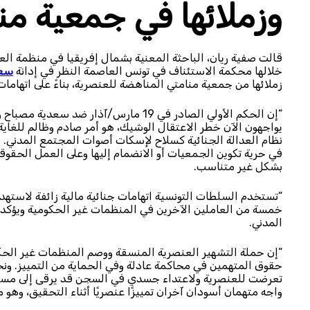
وزملائها في جمعية من
خلالها محكمة الاستئناف في تونس العاصمة النظر في إدانة
سعد
زملائها من جمعية منامتي المناهضة للعنصرية، بناءً على اتهاما
“إن الحكم الأولي الصادر في 19 مارس/آذا
يواجهون الآن خطر الاعتقال الوشيك، هو أمر صادم وظالم للغاية. 
نظام العدالة الجنائية كسلاح لإسكات أصوات المجتمع المدني.
في حرية تكوين الجمعيات أو الانضمام إليها وعلى العمل الحق
بشكل غير متناسب.
“تستخدم السلطات التونسية اتهامات جنائية مالية زائفة لاسته
خمسة من العاملين الآخرين في المنظمات غير الحكومية ويؤكد
المدني.
“إن حملة التشهير العنصرية المنسقة ووصم المنظمات غير الحك
حقوق المتهمين في محاكمة عادلة وفي الحماية من التمييز. ونح
تعرضت للعنصرية ولاعتداء جسدي في السجن قد يرقى إلى مستو
واجه متهمان أسودان آخران تمييزًا عنصريًا أثناء التحقيق، وهو