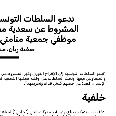
ندعو السلطات التونسية
المشروط عن سعدية مصبا
موظفي جمعية منامتي ال
صفية ريان، من
“ندعو السلطات التونسية إلى الإفراج الفوري وغير المشروط عن 
والمتعاونين معها. ونحث السلطات على وقف حملتها القمعية ض
الإنسان، فضلاً عن جعلهم كبش فداء وتجريمهم”.
خلفية
اعتُقلت سعدية مصباح، رئيسة جمعية منامتي [“حلمي”]المناهض