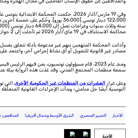
والمدافعين عن حقوق الإنسان العاملين في مجال الهجرة ومكافحة التمييز، في ماي/أيار 024
وفي 19 مارس/آذار 2026، حكمت المحكمة الاب
122،000 دينار تونسي [36،000 يورو]. وح
محاكمة الاستئناف في 19 ماي/أيار 2026 ثم تأجلت إلى 2 جوان/حزيران ثم إلى 19 جوان/حزيران.
وأدانت المحكمة المتهمين بتهم غير مدعومة بأدلة تتعلق بغسل ا
مصادر غير قانونية للتمويل أو أي نشاط إجرامي آخر، واعتمد على 
ومنذ عام 2023، قام مسؤولون تونسيون، بمن فيهم الرئيس قيس سعيّد،
سمعة منظمات المجتمع المدني. وقد غذت هذه الرواية بيئة عد
وعلى غرار
العشرات من المنظمات غير الحكومية الأخرى
التي تو
التونسية أيضًا حل منامتي؛ وبدأت الإجراءات القانونية المتعلّقة بالحل في 11 ماي/أيار ولا
الأخبار
التمييز العنصري
الشرق الأوسط وشمال أفريقيا
المدافعون ع
الأخبار