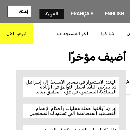
إغلاق
ENGLISH
FRANÇAIS
العربية
ن
شاركوا
آخر المستجدات
تبرعوا الآن
بحث
(Photo by Chedly Ben Ibrahim/NurPhoto via Getty Images)
أضيف مؤخرًا
A
الهند: الاستمرار في تصدير الأسلحة إلى إسرائيل
قد يعرّض البلاد لخطر التواطؤ في الإبادة
الجماعية المستمرة في غزة – تحقيق جديد
إيران: أوقفوا حملة عمليات وأحكام الإعدام
التعسفية المتصاعدة التي تستهدف المحتجين
عالميًا: الحرارة الشديدة تكشف التصادم