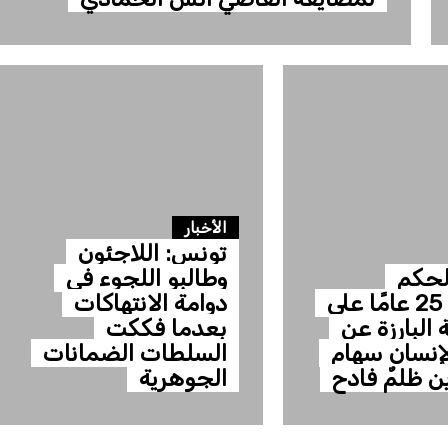
الأخبار
تونس: اللاجئون
لحكم
وطالبو اللجوء في
بالسجن 25 عامًا على
دوامة الانتهاكات
 البارزة عن
بعدما فككت
إنسان سهام
السلطات الضمانات
 ظلمٌ فادح
الجوهرية