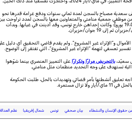
2، واحتُجزت تعسفيًا منذ ذلك الحين.
تدائية بتونس على سعدية مصباح بالسجن لمدة ثماني سنوات ودفع غرامة قدرها نحو
ُكم على خمسة آخرين من موظفي جمعية منامتي والمتعاونين معها بالسجن لمدد تراوحت بين
سنة وثلاث سنوات وغرامات تصل إلى 64،000 دينار تونسي [19،000 يورو]؛ وكانت إحداهن خارج تونس، وقد أدينت في غيابها. وبدأت
لأموال و”الإثراء غير المشروع”. ولم يقدم قاضي التحقيق أي دليل عل
تفسير تعسفي لتهمة “الإثراء غير المشروع”، التي تفتقر إلى الوضوح.
بالتحريض مرارًا وتكرارًا
على التمييز العنصري بينما شوّهوا
ائية تستهدف على وجه التحديد منظمات مثل منامتي.
اجه تعليق أنشطتها بأمر قضائي وتهديدات بالحل، طلبت الحكومة
 تزال مستمرة.
ن حقوق الإنسان والنشطاء
بيان صحفي
تونس
شمال إفريقيا
نظم العدالة