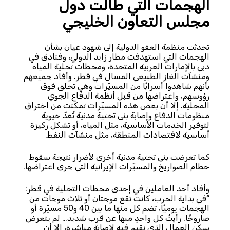
الهجمات التي طالت دول
مجلس التعاون الخليجي
تحدثت منظمة العفو الدولية إلى شهود عيان بشأن
الهجمات التي استهدفت مطار زايد الدولي، وفنادق في
دبي بالإمارات العربية المتحدة، ومحطات تحلية المياه
ومنشآت الغاز الطبيعي المسال في قطر. وأفاد جميعهم
بأنهم شاهدوا أسرابًا من المسيّرات وهي تحلق فوق
رؤوسهم، واعتراضها من قبل أنظمة الدفاع الجوي
المحلية. إلا أن بعض هذه المسيّرات تمكنت من اختراق
منظومات الدفاع وإصابة بنى تحتية مدنية تُعدّ حيوية
لتوفير الخدمات الأساسية، مثل المياه، أو تشكل ركيزة
أساسية لاقتصادات المنطقة، مثل منشآت النفط.
كما تعرضت بنى تحتية مدنية أخرى لأضرار نتيجة سقوط
حطام الصواريخ والمسيّرات الإيرانية التي جرى اعتراضها.
وأفاد أحد العاملين في إحدى محطات التحلية في قطر:
“في بداية الحرب، كانت تقع موجتان أو ثلاث موجات من
الهجمات يوميًا، تضم كل منها ما بين 40 و50 مسيّرة أو
صاروخًا. رأيتُ كل واحدٍ منها عن قرب شديد… لم يتعرض
سكن العمال الذي نقيم فيه لإصابة مباشرة، إلا أن