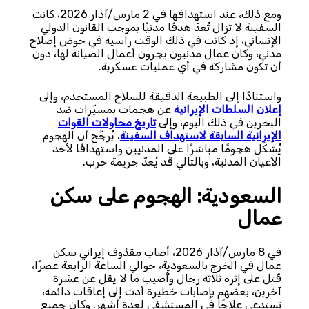
ومع ذلك، عند استهدافها في 2 مارس/آذار 2026، كانت
السفينة لا تزال تُعدّ هدفًا مدنيًا بموجب القانون الدولي
الإنساني، إذ كانت في ذلك الوقت راسية في حوض إصلاح
مدني، وكان عمال مدنيون يجرون أعمال الصيانة لها، دون
أن تكون مشاركة في أي عمليات عسكرية.
واستنادًا إلى الطبيعة الدقيقة للسلاح المستخدم، وإلى
إعلان السلطات الإيرانية
عن هجمات بمسيّرات ضد
البحرين في ذلك اليوم، وإلى
تاريخ محاولات القوات
الإيرانية السابقة لاستهداف السفينة
، يُرجَّح أن الهجوم
يُشكّل هجومًا مباشرًا على المدنيين واستهدافًا لأحد
الأعيان المدنية، وبالتالي قد يُعدّ جريمة حرب.
السعودية: الهجوم على سكن
عمال
في 8 مارس/آذار 2026، أصاب مقذوف إيراني سكن
عمال في الخرج بالسعودية، حوالي الساعة الرابعة عصرًا،
قُتل على إثره ثلاثة رجال وأُصيب ما لا يقل عن عشرة
آخرين، بعضهم بإصابات خطيرة أدت إلى إعاقات دائمة،
تستدعي علاجًا في المستشفى لعدة أشهر. وكان جميع