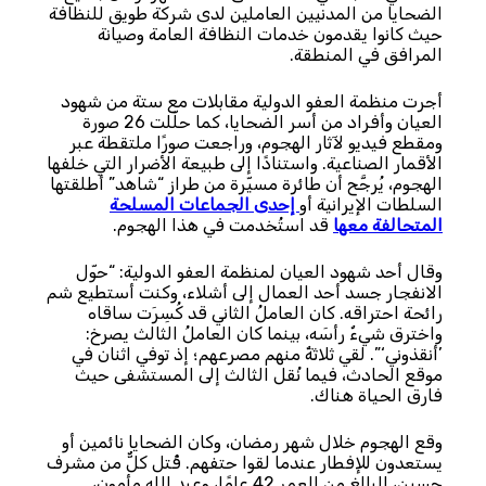
الضحايا من المدنيين العاملين لدى شركة طويق للنظافة
حيث كانوا يقدمون خدمات النظافة العامة وصيانة
المرافق في المنطقة.
أجرت منظمة العفو الدولية مقابلات مع ستة من شهود
العيان وأفراد من أسر الضحايا، كما حلّلت 26 صورة
ومقطع فيديو لآثار الهجوم، وراجعت صورًا ملتقطة عبر
الأقمار الصناعية. واستنادًا إلى طبيعة الأضرار التي خلفها
الهجوم، يُرجَّح أن طائرة مسيّرة من طراز “شاهد” أطلقتها
السلطات الإيرانية أو
إحدى الجماعات المسلحة
المتحالفة معها
قد استُخدمت في هذا الهجوم.
وقال أحد شهود العيان لمنظمة العفو الدولية: “حوّل
الانفجار جسد أحد العمال إلى أشلاء، وكنت أستطيع شم
رائحة احتراقه. كان العاملُ الثاني قد كُسِرَت ساقاه
واخترق شيءٌ رأسَه، بينما كان العاملُ الثالث يصرخ:
’أنقذوني‘”. لقي ثلاثةٌ منهم مصرعهم؛ إذ توفي اثنان في
موقع الحادث، فيما نُقل الثالث إلى المستشفى حيث
فارق الحياة هناك.
وقع الهجوم خلال شهر رمضان، وكان الضحايا نائمين أو
يستعدون للإفطار عندما لقوا حتفهم. قُتل كلٌّ من مشرف
حسين، البالغ من العمر 42 عامًا، وعبد الله مأمون،