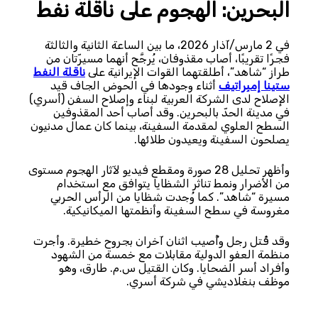
البحرين: الهجوم على ناقلة نفط
في 2 مارس/آذار 2026، ما بين الساعة الثانية والثالثة
فجرًا تقريبًا، أصاب مقذوفان، يُرجَّح أنهما مسيرّتان من
طراز “شاهد”، أطلقتهما القوات الإيرانية على
ناقلة النفط
ستينا إمبِراتيف
أثناء وجودها في الحوض الجاف قيد
الإصلاح لدى الشركة العربية لبناء وإصلاح السفن (أسري)
في مدينة الحدّ بالبحرين. وقد أصاب أحد المقذوفين
السطح العلوي لمقدمة السفينة، بينما كان عمال مدنيون
يصلحون السفينة ويعيدون طلائها.
وأظهر تحليل 28 صورة ومقطع فيديو لآثار الهجوم مستوى
من الأضرار ونمط تناثر الشظايا يتوافق مع استخدام
مسيرة “شاهد”. كما وُجدت شظايا من الرأس الحربي
مغروسة في سطح السفينة وأنظمتها الميكانيكية.
وقد قُتل رجل وأُصيب اثنان آخران بجروح خطيرة. وأجرت
منظمة العفو الدولية مقابلات مع خمسة من الشهود
وأفراد أسر الضحايا. وكان القتيل س.م. طارق، وهو
موظف بنغلاديشي في شركة أسري.