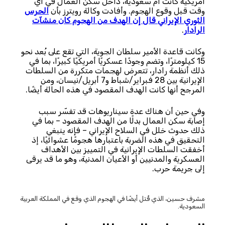
أمريكية كانت أم سعودية، داخل سكن العمال في أي
وقت قبل وقوع الهجوم. وأفادت وكالة رويترز بأن
الحرس
الثوري الإيراني قال إن الهدف من الهجوم كان منشآت
الرادار
.
وكانت قاعدة الأمير سلطان الجوية، التي تقع على بُعد نحو
15 كيلومترًا، وتضم وجودًا عسكريًا أمريكيًا كبيرًا، بما في
ذلك أنظمة رادار، تتعرض لهجمات متكررة من السلطات
الإيرانية بين 28 فبراير/شباط و7 أبريل/نيسان، ومن
المرجح أنها كانت الهدف المقصود في هذه الحالة أيضًا.
وفي حين أن هناك عدة سيناريوهات قد تفسّر سبب
إصابة سكن العمال بدلًا من الهدف المقصود – بما في
ذلك حدوث خلل في السلاح الإيراني – فإنه ينبغي
التحقيق في هذه الضربة باعتبارها هجومًا عشوائيًا، إذ
أخفقت السلطات الإيرانية في التمييز بين الأهداف
العسكرية والمدنيين أو الأعيان المدنية، وهو ما قد يرقى
إلى جريمة حرب.
مشرف حسين، الذي قُتل أيضًا في الهجوم الذي وقع في المملكة العربية
السعودية.