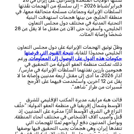
شنّتها الولايات المتحدة وإسرائيل على إيران في 28
فبراير/شباط 2026 – إلى سلسلة من الهجمات نفّذتها
السلطات الإيرانية وجماعات مسلّحة متحالفة معها، في
منطقة الخليج، من بينها هجمات استهدفت البنية
التحتية المدنية في مختلف دول مجلس التعاون
الخليجي، وأسفرت حتى الآن عن مقتل ما لا يقل عن 28
شخصًا وإصابة المئات.
وظلّ توثيق الهجمات الإيرانية على دول مجلس التعاون
الخليجي محدودًا للغاية،
نتيجة القيود التي فرضتها
حكومات هذه الدول على الوصول إلى المعلومات.
ورغم
ذلك، تمكنت منظمة العفو الدولية من التحقيق في
هجومين بارزين نفذتهما السلطات الإيرانية في مارس/
آذار 2026، ما أدى إلى مقتل أربعة مدنيين وإصابة ما لا
يقل عن 12 آخرين، واستُخدمت فيهما على الأرجح
مُسيرات من طراز “شاهد”.
قالت هبة مرايف، مديرة المكتب الإقليمي للشرق
الأوسط وشمال إفريقيا في منظمة العفو الدولية: “خلّف
النزاع في الشرق الأوسط آثارًا مدمّرة على المدنيين، إذ
قُتل وأُصيب آلاف الأشخاص في مختلف أنحاء المنطقة.
ويواصل المدنيون دفع أرواحهم ثمنًا للهجمات التي
تنفذها إيران، وهي هجمات يجب التحقيق فيها بوصفها
جرائم حرب”. “يجب على السلطات الإيرانية التوقف فورًا