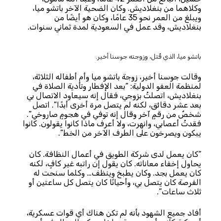
وكلاهما من بنغلاديش. وكان الضحية الآخر باتشو ميا،
ويبلغ من العمر نحو 35 عامًا، وكان هو أيضًا من
بنغلاديش، وقد عمل في السعودية لمدة ثماني سنوات.
باتشو ميا، الذي قُتل، وزوجته جوسنا أخير.
وقالت جوسنا أخير، زوجة باتشو ميا وأم أطفاله الثلاثة،
لمنظمة العفو الدولية: “بعد الإفطار وتأدية الصلاة في
بنغلاديش، اتصلتُ بزوجي، فقال إنه سيعاود الاتصال بي
بعد عشر دقائق، لكنه لم يتصل مرة أخرى أبدًا”. اتصل
شخصٌ من رقمٍ آخر وقال إنه توفي في هجومٍ صاروخي”.
فقدتُ أعصابي، وانهرت، ولا أعرف ماذا كانوا يقولون. كانوا
يبكون ويصرخون على الطرف الآخر من الخط”.
“كان يعمل لدى شركة الطويق في أعمال النظافة. كان
يحاول إخفاء معاناته. كان يقول إن راتبه غير كافٍ، لكنه
كان يعمل بجد. وكان يطبخ وينظف… وكلما سنحت له
الفرصة كان يتصل بي، وأحيانًا كان يتصل كل ساعتين أو
ثلاث ساعات”.
أفاد جميع الشهود بأنه لم تكن هناك أي قوات عسكرية،