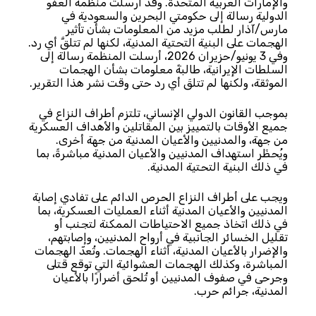
والإمارات العربية المتحدة. وقد أرسلت منظمة العفو
الدولية رسالة إلى حكومتي البحرين والسعودية في
مارس/آذار لطلب مزيد من المعلومات بشأن تأثير
الهجمات على البنية التحتية المدنية، لكنها لم تتلقَّ أي رد.
وفي 3 يونيو/حزيران 2026، أرسلت المنظمة رسالة إلى
السلطات الإيرانية، طالبةً معلومات بشأن الهجمات
الموثقة، ولكنها لم تتلقَ أي رد حتى وقت نشر هذا التقرير.
بموجب القانون الدولي الإنساني، تلتزم أطراف النزاع في
جميع الأوقات بالتمييز بين المقاتلين والأهداف العسكرية
من جهة، والمدنيين والأعيان المدنية من جهة أخرى.
ويُحظَر استهداف المدنيين والأعيان المدنية مباشرةً، بما
في ذلك البنية التحتية المدنية.
ويجب على أطراف النزاع الحرص الدائم على تفادي إصابة
المدنيين والأعيان المدنية أثناء العمليات العسكرية، بما
في ذلك اتخاذ جميع الاحتياطات الممكنة لتجنب أو
تقليل الخسائر الجانبية في أرواح المدنيين، وإصابتهم،
والإضرار بالأعيان المدنية، أثناء الهجمات. وتُعدّ الهجمات
المباشرة، وكذلك الهجمات العشوائية التي توقع قتلى
وجرحى في صفوف المدنيين أو تُلحق أضرارًا بالأعيان
المدنية، جرائم حرب.