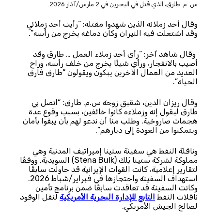
س. م. طارق، الذي قُتل في البحرين في 2 مارس/آذار 2026.
وقال أحد زملائه الذين شهدوا مقتله: “رأيت أحد زملائي
وقد اشتعلت فيه النيران وكان دماغه يخرج من رأسه”.
وقال شاهد آخر: “رأى أحد زملاء العمل … طارق وقد
أصيب بالانفجار، ورأي شيئًا يخرج من خلف رأسه، وراح
العديد من العمال الآخرين يبكون ويقولون “طارق فارق
الحياة”.
وقال ريزان الدين، شقيق زوجة س.م. طارق: “اتصل بي
طارق ليقول إنه وزملاءه كانوا خائفين، بسبب وقوع عدة
هجمات صاروخية. وطلب منا أن ندعو لهم بأن يبقوا بأمان
ويتمكنوا من العودة إلى ديارهم”.
وناقلة النفط هي سفينة ستينا إمبِراتيف المدنية وهي
مملوكة لشركة ستينا بَلك (Stena Bulk) السويدية. ووفقًا
لتقارير إعلامية، كانت القوات الإيرانية قد حاولت سابقًا
استهداف السفينة واحتجازها في فبراير/شباط 2026.
وكانت السفينة قد تعاقدت سابقًا ضمن برنامج تأمين
ناقلات النفط
التابع للإدارة البحرية الأمريكية
لنقل الوقود
لصالح الجيش الأمريكي.