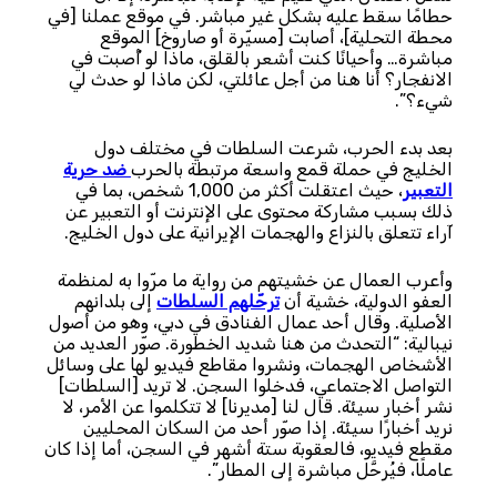
حطامًا سقط عليه بشكل غير مباشر. في موقع عملنا [في
محطة التحلية]، أصابت [مسيّرة أو صاروخ] الموقع
مباشرة… وأحيانًا كنت أشعر بالقلق، ماذا لو أُصبت في
الانفجار؟ أنا هنا من أجل عائلتي، لكن ماذا لو حدث لي
شيء؟”.
بعد بدء الحرب، شرعت السلطات في مختلف دول
الخليج في حملة قمع واسعة مرتبطة بالحرب
ضد حرية
التعبير
، حيث اعتقلت أكثر من 1,000 شخص، بما في
ذلك بسبب مشاركة محتوى على الإنترنت أو التعبير عن
آراء تتعلق بالنزاع والهجمات الإيرانية على دول الخليج.
وأعرب العمال عن خشيتهم من رواية ما مرّوا به لمنظمة
العفو الدولية، خشية أن
ترحّلهم السلطات
إلى بلدانهم
الأصلية. وقال أحد عمال الفنادق في دبي، وهو من أصول
نيبالية: “التحدث من هنا شديد الخطورة. صوّر العديد من
الأشخاص الهجمات، ونشروا مقاطع فيديو لها على وسائل
التواصل الاجتماعي، فدخلوا السجن. لا تريد [السلطات]
نشر أخبار سيئة. قال لنا [مديرنا] لا تتكلموا عن الأمر، لا
نريد أخبارًا سيئة. إذا صوّر أحد من السكان المحليين
مقطع فيديو، فالعقوبة ستة أشهر في السجن، أما إذا كان
عاملًا، فيُرحَّل مباشرة إلى المطار”.