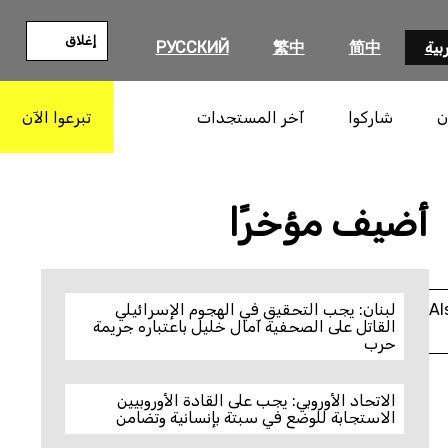
إغلاق
بية
简中
繁中
РУССКИЙ
ن
شاركوا
آخر المستجدات
تبرعوا الآن
بحث
أضيف مؤخرًا
Al
لبنان: يجب التحقيق في الهجوم الإسرائيلي
القاتل على الصحفية آمال خليل باعتباره جريمة
حرب
الاتحاد الأوروبي: يجب على القادة الأوروبيين
الاستجابة للوضع في سبتة بإنسانية وتضامن