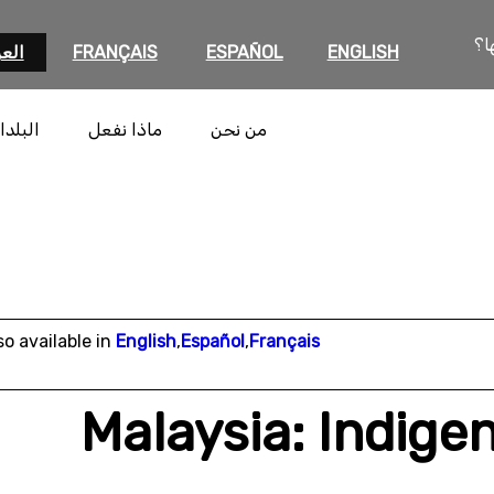
ا؟
ENGLISH
ESPAÑOL
FRANÇAIS
العر
من نحن
ماذا نفعل
البلدا
so available in
English
,
Español
,
Français
Malaysia: Indige