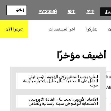
إغلاق
بية
简中
繁中
РУССКИЙ
ن
شاركوا
آخر المستجدات
تبرعوا الآن
بحث
أضيف مؤخرًا
In
لبنان: يجب التحقيق في الهجوم الإسرائيلي
القاتل على الصحفية آمال خليل باعتباره جريمة
حرب
Al
الاتحاد الأوروبي: يجب على القادة الأوروبيين
الاستجابة للوضع في سبتة بإنسانية وتضامن