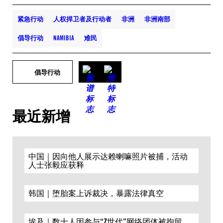
紧急行动
人权捍卫者及行动者
非洲
非洲南部
倡导行动
NAMIBIA
难民
倡导行动
最近新增
中国｜因向他人展示达赖喇嘛照片被捕，活动
人士张毅应获释
韩国｜堕胎案上诉裁决，暴露法律真空
埃及｜数十人因参与“Z世代”网络团体被拘留，