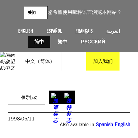
跳
至
您希望使用哪种语言浏览本网站？
关闭
内
容
ENGLISH
ESPAÑOL
FRANÇAIS
العربية
简中
繁中
РУССКИЙ
中文（简体）
加入我们
倡导行动
1998/06/11
Also available in
Spanish
,
English