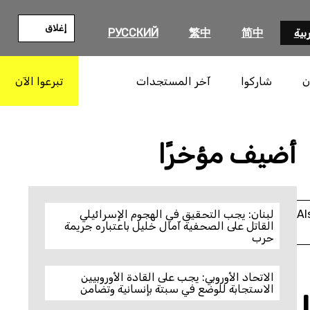
إغلاق
بية
简中
繁中
РУССКИЙ
ن
شاركوا
آخر المستجدات
تبرعوا الآن
بحث
أضيف مؤخرًا
Al
لبنان: يجب التحقيق في الهجوم الإسرائيلي
القاتل على الصحفية آمال خليل باعتباره جريمة
حرب
الاتحاد الأوروبي: يجب على القادة الأوروبيين
الاستجابة للوضع في سبتة بإنسانية وتضامن