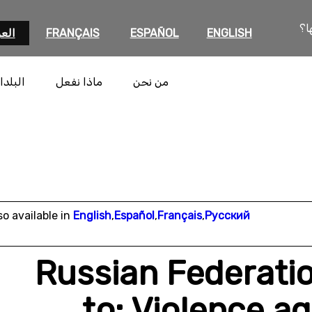
ا؟
ENGLISH
ESPAÑOL
FRANÇAIS
العر
من نحن
ماذا نفعل
البلدا
so available in
English
,
Español
,
Français
,
Русский
Russian Federati
to: Violence a