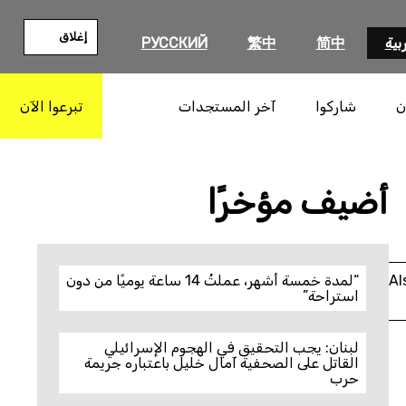
إغلاق
بية
简中
繁中
РУССКИЙ
ن
شاركوا
آخر المستجدات
تبرعوا الآن
بحث
أضيف مؤخرًا
Al
“لمدة خمسة أشهر، عملتُ 14 ساعة يوميًا من دون
استراحة”
لبنان: يجب التحقيق في الهجوم الإسرائيلي
القاتل على الصحفية آمال خليل باعتباره جريمة
حرب