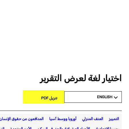
اختيار لغة لعرض التقرير
ENGLISH
تنزيل PDF
التمييز
العنف المنزلي
أوروبا ووسط آسيا
المدافعون عن حقوق الإنسان
روسيا الإتحادية
الأحياء العشوائية والحق في السكن
الأمم المتحدة
الن