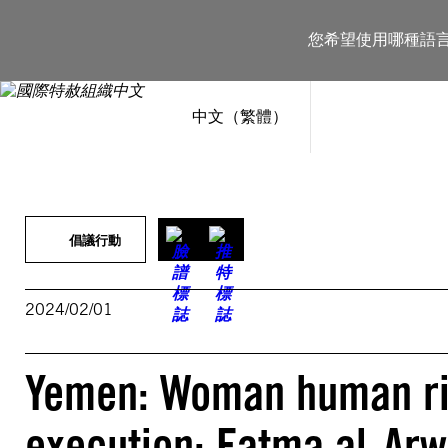
跳
至
您希望使用哪種語
主
要
內
容
中文（繁體）
倡議行動
2024/02/01
Yemen: Woman human rig
execution: Fatma al-Arw