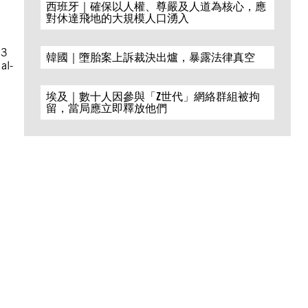
西班牙｜確保以人權、尊嚴及人道為核心，應
對休達飛地的大規模人口湧入
23
韓國｜墮胎案上訴裁決出爐，暴露法律真空
al-
埃及｜數十人因參與「Z世代」網絡群組被拘
留，當局應立即釋放他們