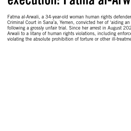
Fatma al-Arwali, a 34-year-old woman human rights defender, i
Criminal Court in Sana’a, Yemen, convicted her of ‘aiding 
following a grossly unfair trial. Since her arrest in August 2
Arwali to a litany of human rights violations, including enf
violating the absolute prohibition of torture or other ill-treatm