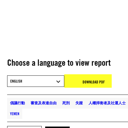
Choose a language to view report
ENGLISH
DOWNLOAD PDF
倡議行動
審查及表達自由
死刑
失蹤
人權捍衛者及社運人士
YEMEN