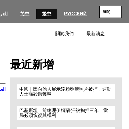
關閉
العرب
简中
繁中
РУССКИЙ
關於我們
最新消息
SEARC
最近新增
العر
中國｜因向他人展示達賴喇嘛照片被捕，運動
人士張毅應獲釋
巴基斯坦｜前總理伊姆蘭·汗被拘押三年，當
局必須恢復其權利