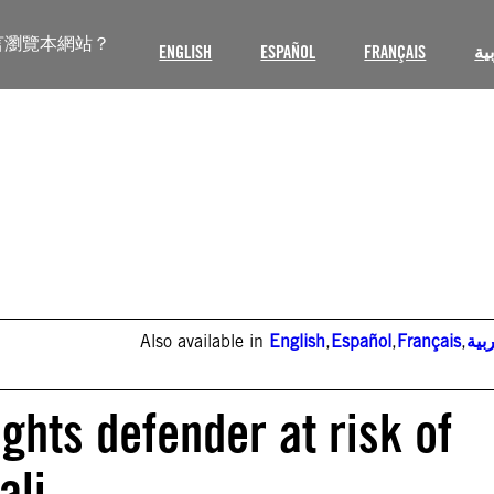
言瀏覽本網站？
ENGLISH
ESPAÑOL
FRANÇAIS
ية
Also available in
English
,
Español
,
Français
,
بية
hts defender at risk of
ali