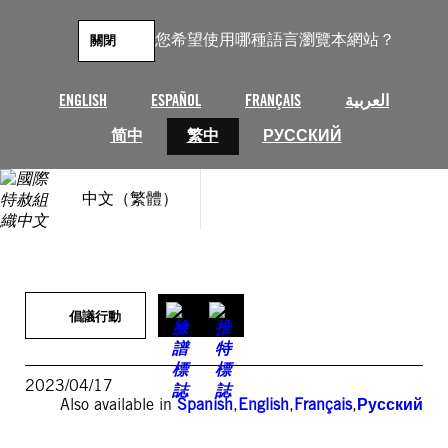
跳
至
您希望使用哪種語言瀏覽本網站？
關閉
主
要
內
ENGLISH
ESPAÑOL
FRANÇAIS
العربية
容
简中
繁中
РУССКИЙ
中文（繁體）
倡議行動
2023/04/17
Also available in
Spanish
,
English
,
Français
,
Русский