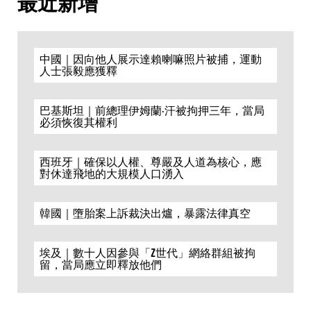
最近新增
中國｜因向他人展示達賴喇嘛照片被捕，運動
人士張毅應獲釋
巴基斯坦｜前總理伊姆蘭·汗被拘押三年，當局
必須恢復其權利
西班牙｜確保以人權、尊嚴及人道為核心，應
對休達飛地的大規模人口湧入
韓國｜墮胎案上訴裁決出爐，暴露法律真空
埃及｜數十人因參與「Z世代」網絡群組被拘
留，當局應立即釋放他們