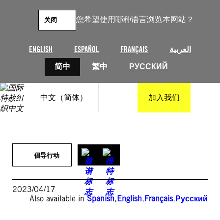
跳
至
您希望使用哪种语言浏览本网站？
关闭
内
容
ENGLISH
ESPAÑOL
FRANÇAIS
العربية
简中
繁中
РУССКИЙ
中文（简体）
加入我们
倡导行动
2023/04/17
Also available in
Spanish
,
English
,
Français
,
Русский