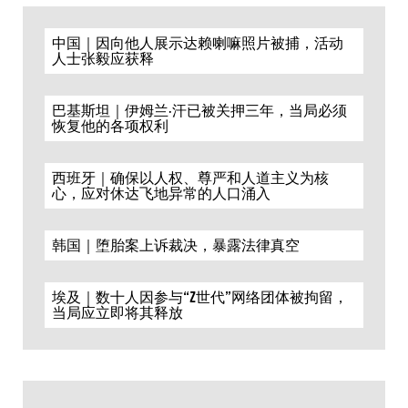
中国｜因向他人展示达赖喇嘛照片被捕，活动
人士张毅应获释
巴基斯坦｜伊姆兰·汗已被关押三年，当局必须
恢复他的各项权利
西班牙｜确保以人权、尊严和人道主义为核
心，应对休达飞地异常的人口涌入
韩国｜堕胎案上诉裁决，暴露法律真空
埃及｜数十人因参与“Z世代”网络团体被拘留，
当局应立即将其释放