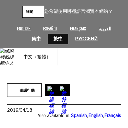
跳
至
您希望使用哪種語言瀏覽本網站？
關閉
主
要
內
ENGLISH
ESPAÑOL
FRANÇAIS
العربية
容
简中
繁中
РУССКИЙ
中文（繁體）
倡議行動
2019/04/18
Also available in
Spanish
,
English
,
Français