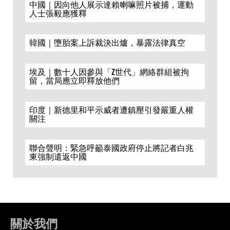
中國｜因向他人展示達賴喇嘛照片被捕，運動
人士張毅應獲釋
韓國｜墮胎案上訴裁決出爐，暴露法律真空
埃及｜數十人因參與「Z世代」網絡群組被拘
留，當局應立即釋放他們
印度｜新德里和平示威者遭鎮壓引發嚴重人權
關注
聯合聲明：緊急呼籲泰國政府停止將記者白兆
東強制遣返中國
關於我們