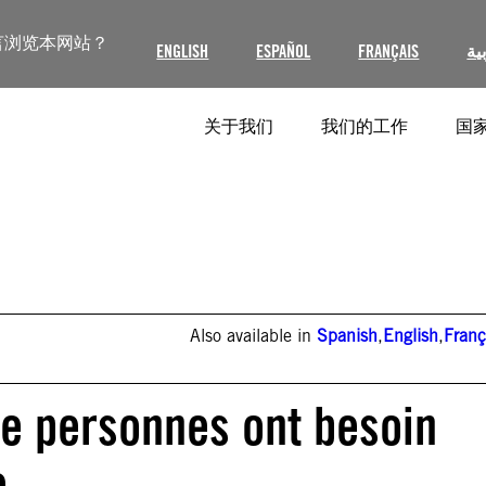
言浏览本网站？
ENGLISH
ESPAÑOL
FRANÇAIS
ية
关于我们
我们的工作
国家
Also available in
Spanish
,
English
,
Franç
de personnes ont besoin
e