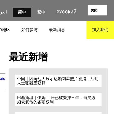
关闭
العرب
简中
繁中
РУССКИЙ
/地区
如何参与
最新消息
加入我们
SEARCH
最近新增
ais
中国｜因向他人展示达赖喇嘛照片被捕，活动
人士张毅应获释
巴基斯坦｜伊姆兰·汗已被关押三年，当局必
须恢复他的各项权利