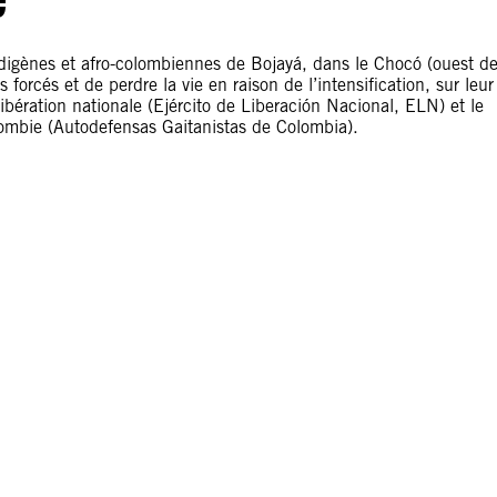
ènes et afro-colombiennes de Bojayá, dans le Chocó (ouest de
orcés et de perdre la vie en raison de l’intensification, sur leur
 libération nationale (Ejército de Liberación Nacional, ELN) et le
lombie (Autodefensas Gaitanistas de Colombia).