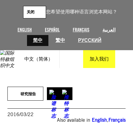
跳
至
您希望使用哪种语言浏览本网站？
关闭
内
容
ENGLISH
ESPAÑOL
FRANÇAIS
العربية
简中
繁中
РУССКИЙ
中文（简体）
加入我们
研究报告
2016/03/22
Also available in
English
,
Français