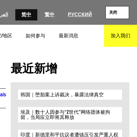
关闭
العرب
简中
繁中
РУССКИЙ
/地区
如何参与
最新消息
加入我们
SEARCH
最近新增
ais
韩国｜堕胎案上诉裁决，暴露法律真空
埃及｜数十人因参与“Z世代”网络团体被拘
留，当局应立即将其释放
印度｜新德里和平抗议者遭镇压引发严重人权