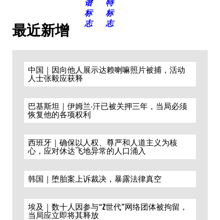
最近新增
中国｜因向他人展示达赖喇嘛照片被捕，活动
人士张毅应获释
巴基斯坦｜伊姆兰·汗已被关押三年，当局必须
恢复他的各项权利
西班牙｜确保以人权、尊严和人道主义为核
心，应对休达飞地异常的人口涌入
韩国｜堕胎案上诉裁决，暴露法律真空
埃及｜数十人因参与“Z世代”网络团体被拘留，
当局应立即将其释放