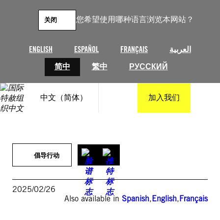
跳
至
您希望使用哪种语言浏览本网站？
关闭
内
容
ENGLISH
ESPAÑOL
FRANÇAIS
العربية
简中
繁中
РУССКИЙ
中文（简体）
加入我们
倡导行动
2025/02/26
Also available in
Spanish
,
English
,
Français