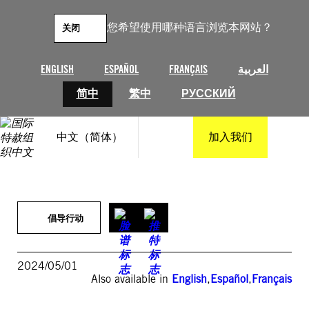
跳
至
您希望使用哪种语言浏览本网站？
关闭
内
容
ENGLISH
ESPAÑOL
FRANÇAIS
العربية
简中
繁中
РУССКИЙ
中文（简体）
加入我们
倡导行动
2024/05/01
Also available in
English
,
Español
,
Français