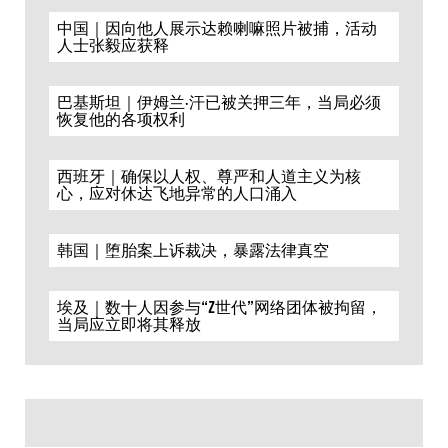
中国｜因向他人展示达赖喇嘛照片被捕，活动
人士张毅应获释
巴基斯坦｜伊姆兰·汗已被关押三年，当局必须
恢复他的各项权利
西班牙｜确保以人权、尊严和人道主义为核
心，应对休达飞地异常的人口涌入
韩国｜堕胎案上诉裁决，暴露法律真空
埃及｜数十人因参与“Z世代”网络团体被拘留，
当局应立即将其释放