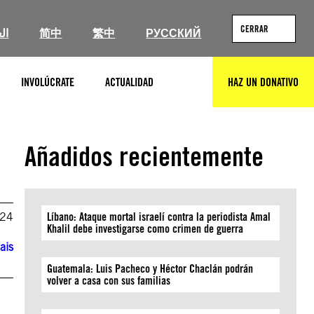
CERRAR
ال
简中
繁中
РУССКИЙ
INVOLÚCRATE
ACTUALIDAD
HAZ UN DONATIVO
BUSCAR
Añadidos recientemente
024
Líbano: Ataque mortal israelí contra la periodista Amal
Khalil debe investigarse como crimen de guerra
ais
Guatemala: Luis Pacheco y Héctor Chaclán podrán
volver a casa con sus familias