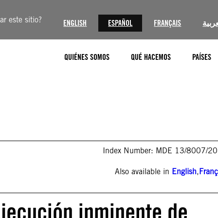
r este sitio?
ENGLISH
ESPAÑOL
FRANÇAIS
عربية
QUIÉNES SOMOS
QUÉ HACEMOS
PAÍSES
Index Number: MDE 13/8007/2
Also available in
English
,
Franç
Ejecución inminente de