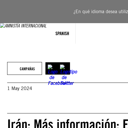
Saltar
al
¿En qué idioma desea utiliza
contenido
SPANISH
CAMPAÑAS
1 May 2024
Irán: Más información: 