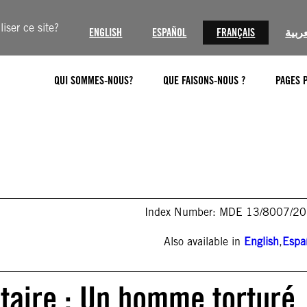
iser ce site?
ENGLISH
ESPAÑOL
FRANÇAIS
عربية
QUI SOMMES-NOUS?
QUE FAISONS-NOUS ?
PAGES 
Index Number: MDE 13/8007/2
Also available in
English
,
Espa
taire : Un homme torturé