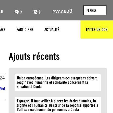
FERMER
ال
简中
繁中
РУССКИЙ
PAYS
PARTICIPER
ACTUALITÉ
FAITES UN DON
RECHERCHER
Ajouts récents
024
Union européenne. Les dirigeant·e·s européens doivent
réagir avec humanité et solidarité concernant la
situation à Ceuta
ñol
Espagne. Il faut veiller à placer les droits humains, la
dignité et l’humanité au cœur de la réponse apportée à
l’afflux exceptionnel de personnes à Ceuta