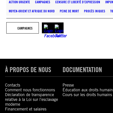
ACTION URGENTE
CAMPAGNES
CENSURE ET LIBERTÉ D’EXPRESSION
IMPUN
MOYEN-ORIENT ET AFRIQUE DU NORD
PEINE DE MORT
PROCÈS INIQUES
T
CAMPAGNES
À PROPOS DE NOUS
DOCUMENTATION
Contacts
Presse
Comment nous fonctionnons
Éducation aux droits humain
Déclaration de transparence
Cours sur les droits humains
relative à la Loi sur l’esclavage
moderne
Financement et salaires