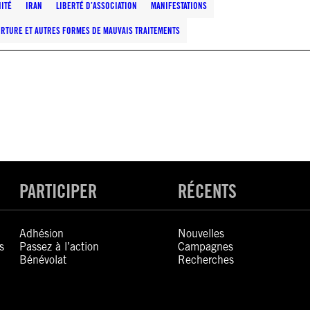
ITÉ
IRAN
LIBERTÉ D’ASSOCIATION
MANIFESTATIONS
ORTURE ET AUTRES FORMES DE MAUVAIS TRAITEMENTS
PARTICIPER
RÉCENTS
Adhésion
Nouvelles
s
Passez à l’action
Campagnes
Bénévolat
Recherches