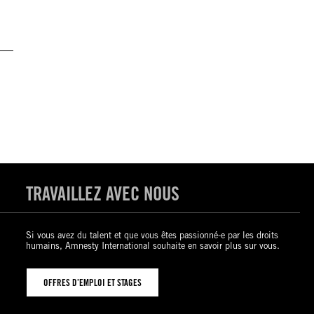
TRAVAILLEZ AVEC NOUS
Si vous avez du talent et que vous êtes passionné-e par les droits
humains, Amnesty International souhaite en savoir plus sur vous.
OFFRES D’EMPLOI ET STAGES