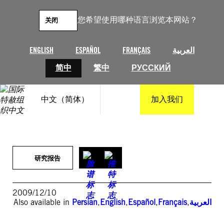
跳
至
您希望使用哪种语言浏览本网站？
关闭
内
容
ENGLISH
ESPAÑOL
FRANÇAIS
العربية
简中
繁中
РУССКИЙ
中文（简体）
加入我们
研究报告
2009/12/10
Also available in
Persian
,
English
,
Español
,
Français
,
العربية