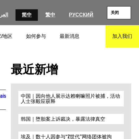
关闭
العرب
简中
繁中
РУССКИЙ
/地区
如何参与
最新消息
加入我们
SEARCH
最近新增
ais
中国｜因向他人展示达赖喇嘛照片被捕，活动
人士张毅应获释
韩国｜堕胎案上诉裁决，暴露法律真空
埃及｜数十人因参与“Z世代”网络团体被拘