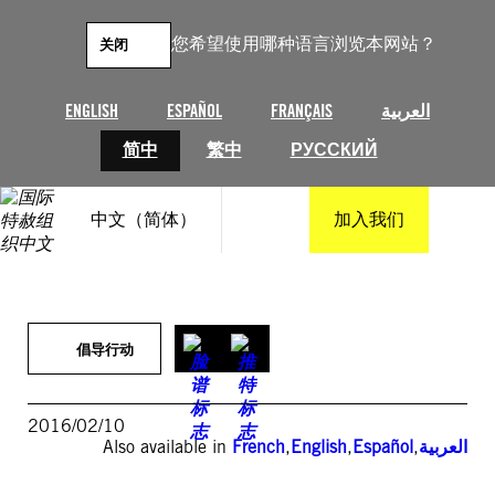
跳
至
您希望使用哪种语言浏览本网站？
关闭
内
容
ENGLISH
ESPAÑOL
FRANÇAIS
العربية
简中
繁中
РУССКИЙ
中文（简体）
加入我们
倡导行动
2016/02/10
Also available in
French
,
English
,
Español
,
العربية