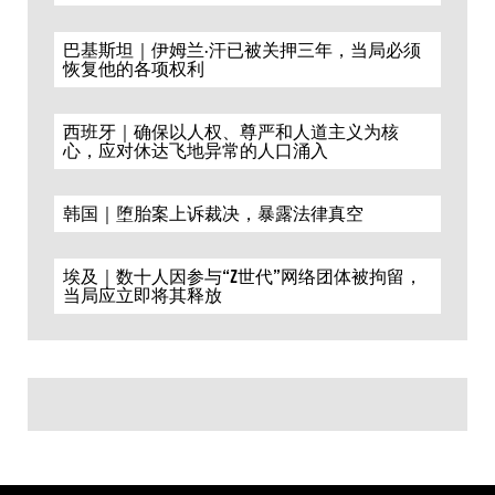
巴基斯坦｜伊姆兰·汗已被关押三年，当局必须
恢复他的各项权利
西班牙｜确保以人权、尊严和人道主义为核
心，应对休达飞地异常的人口涌入
韩国｜堕胎案上诉裁决，暴露法律真空
埃及｜数十人因参与“Z世代”网络团体被拘留，
当局应立即将其释放