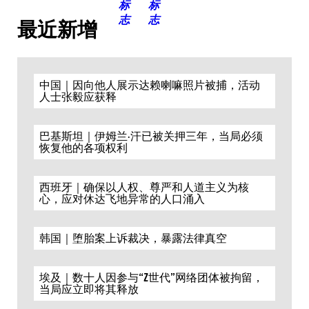
最近新增
中国｜因向他人展示达赖喇嘛照片被捕，活动
人士张毅应获释
巴基斯坦｜伊姆兰·汗已被关押三年，当局必须
恢复他的各项权利
西班牙｜确保以人权、尊严和人道主义为核
心，应对休达飞地异常的人口涌入
韩国｜堕胎案上诉裁决，暴露法律真空
埃及｜数十人因参与“Z世代”网络团体被拘留，
当局应立即将其释放