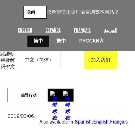
跳
至
您希望使用哪种语言浏览本网站？
关闭
内
容
ENGLISH
ESPAÑOL
FRANÇAIS
العربية
简中
繁中
РУССКИЙ
中文（简体）
加入我们
倡导行动
2019/03/06
Also available in
Spanish
,
English
,
Français