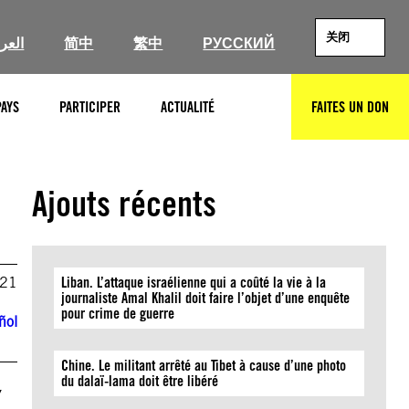
关闭
العرب
简中
繁中
РУССКИЙ
PAYS
PARTICIPER
ACTUALITÉ
FAITES UN DON
RECHERCHER
Ajouts récents
021
Liban. L’attaque israélienne qui a coûté la vie à la
journaliste Amal Khalil doit faire l’objet d’une enquête
pour crime de guerre
ñol
Chine. Le militant arrêté au Tibet à cause d’une photo
x
du dalaï-lama doit être libéré