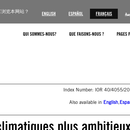
言浏览本网站？
ENGLISH
ESPAÑOL
FRANÇAIS
ية
QUI SOMMES-NOUS?
QUE FAISONS-NOUS ?
PAGES 
Index Number: IOR 40/4055/2
Also available in
English
,
Espa
limatiques plus ambitieu