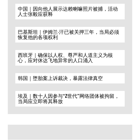
中国｜因向他人展示达赖喇嘛照片被捕，活动
人士张毅应获释
巴基斯坦｜伊姆兰·汗已被关押三年，当局必须
恢复他的各项权利
西班牙｜确保以人权、尊严和人道主义为核
心，应对休达飞地异常的人口涌入
韩国｜堕胎案上诉裁决，暴露法律真空
埃及｜数十人因参与“Z世代”网络团体被拘留，
当局应立即将其释放