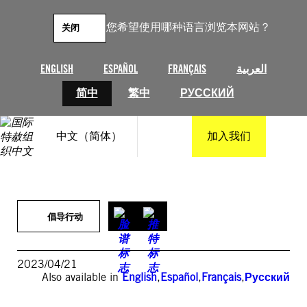
跳
至
您希望使用哪种语言浏览本网站？
关闭
内
容
ENGLISH
ESPAÑOL
FRANÇAIS
العربية
简中
繁中
РУССКИЙ
中文（简体）
加入我们
倡导行动
2023/04/21
Also available in
English
,
Español
,
Français
,
Русский