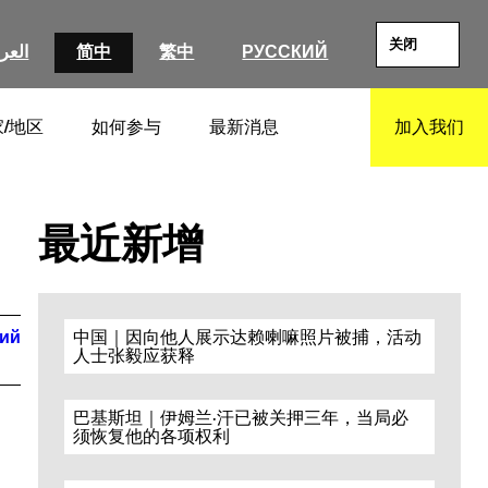
关闭
العرب
简中
繁中
РУССКИЙ
/地区
如何参与
最新消息
加入我们
SEARCH
最近新增
кий
中国｜因向他人展示达赖喇嘛照片被捕，活动
人士张毅应获释
巴基斯坦｜伊姆兰·汗已被关押三年，当局必
须恢复他的各项权利