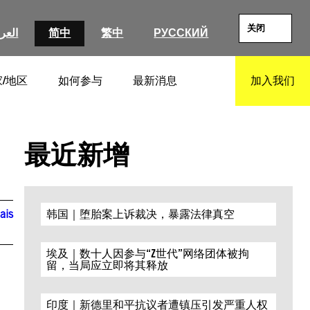
关闭
العرب
简中
繁中
РУССКИЙ
/地区
如何参与
最新消息
加入我们
SEARCH
最近新增
ais
韩国｜堕胎案上诉裁决，暴露法律真空
埃及｜数十人因参与“Z世代”网络团体被拘
留，当局应立即将其释放
印度｜新德里和平抗议者遭镇压引发严重人权