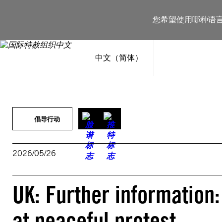
跳
至
您希望使用哪种语
内
容
中文（简体）
倡导行动
2026/05/26
UK: Further information:
at peaceful protest