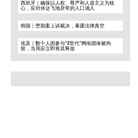
西班牙｜确保以人权、尊严和人道主义为核
心，应对休达飞地异常的人口涌入
韩国｜堕胎案上诉裁决，暴露法律真空
埃及｜数十人因参与“Z世代”网络团体被拘
留，当局应立即将其释放