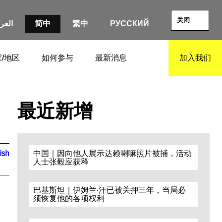
关闭
العرب
简中
繁中
РУССКИЙ
/地区
如何参与
最新消息
加入我们
SEARCH
最近新增
ish
中国｜因向他人展示达赖喇嘛照片被捕，活动
人士张毅应获释
巴基斯坦｜伊姆兰·汗已被关押三年，当局必
须恢复他的各项权利