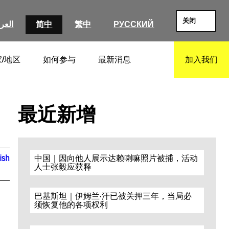
关闭
العرب
简中
繁中
РУССКИЙ
/地区
如何参与
最新消息
加入我们
SEARCH
最近新增
ish
中国｜因向他人展示达赖喇嘛照片被捕，活动
人士张毅应获释
巴基斯坦｜伊姆兰·汗已被关押三年，当局必
须恢复他的各项权利