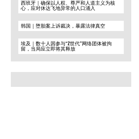
西班牙｜确保以人权、尊严和人道主义为核
心，应对休达飞地异常的人口涌入
韩国｜堕胎案上诉裁决，暴露法律真空
埃及｜数十人因参与“Z世代”网络团体被拘
留，当局应立即将其释放