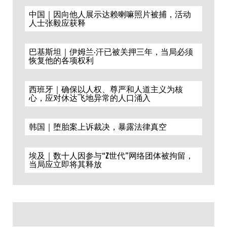
中国｜因向他人展示达赖喇嘛照片被捕，活动
人士张毅应获释
巴基斯坦｜伊姆兰·汗已被关押三年，当局必须
恢复他的各项权利
西班牙｜确保以人权、尊严和人道主义为核
心，应对休达飞地异常的人口涌入
韩国｜堕胎案上诉裁决，暴露法律真空
埃及｜数十人因参与“Z世代”网络团体被拘留，
当局应立即将其释放