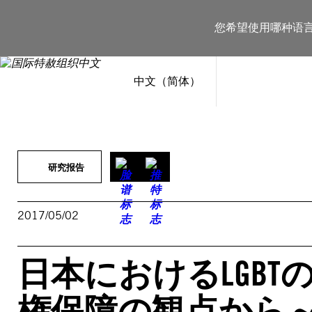
跳
至
您希望使用哪种语
内
容
中文（简体）
研究报告
2017/05/02
日本におけるLGBT
権保障の観点から