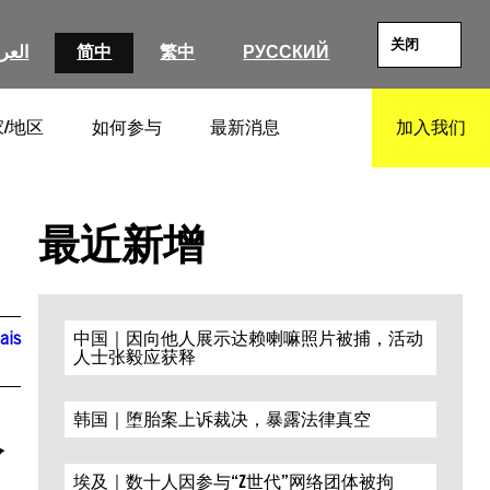
关闭
العرب
简中
繁中
РУССКИЙ
/地区
如何参与
最新消息
加入我们
SEARCH
最近新增
ais
中国｜因向他人展示达赖喇嘛照片被捕，活动
人士张毅应获释
人
韩国｜堕胎案上诉裁决，暴露法律真空
埃及｜数十人因参与“Z世代”网络团体被拘